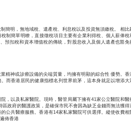
制簡明，無地域稅、遺產稅、利息稅以及投資無須繳稅。 相比
港稅制簡單明瞭，直接徵稅項目主要有企業利得稅、個人薪俸稅
稅、預扣稅和資本增值稅的傳統，對股息收入及個人遺產也豁免
業精神或診療設備的尖端質量，均擁有明顯的綜合性 優勢。香
務。而香港居民的健康指標名列世界前茅，這本身就足以增添大
院，以及私家醫院。現時，醫管局屬下擁有41家公立醫院和醫
香港特區政府的醫護政策，是確保市民不會因為缺乏金錢而無法獲得
的公共醫療服務。香港有14家私家醫院可供選擇。縱使收費相
遍佈香港