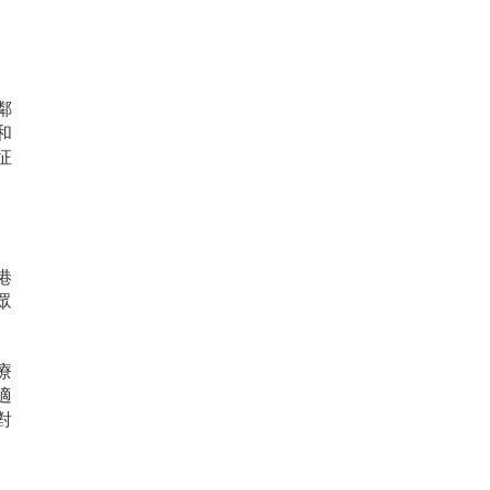
鄰
和
征
港
眾
療
適
對