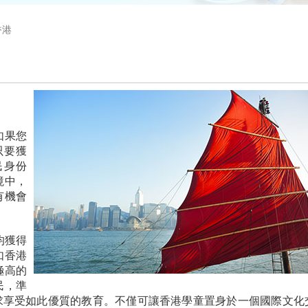
香港
如果您
只要獲
民身份
境中，
有機會
均獲得
如香港
極高的
民，準
求享受如此優質的教育。不僅可讓香港學童置身於一個國際文化