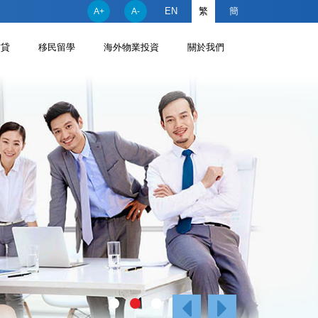
EN
繁
簡
A+
A-
信貸
移民留學
海外物業投資
關於我們