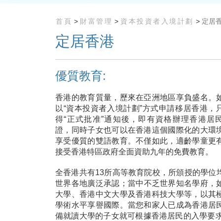
首頁
>
財富管理
>
資本投資者入境計劃
>
定居
定居香港
優質教育:
香港的教育質量，歷來在亞洲地區享負盛名。
以“資本投資者入境計劃”方式申請移居香港，
得“正式批准”通知後，即有資格辦理香港居
證，同時子女也可以在香港這個國際化的大環
享受優質的雙語教育。不僅如此，適齡學童更
接受香港特區政府全面資助九年的免費教育。
全香港共有13所高等教育院校，所頒授的學位
世界各地廣泛承認；當中不乏世界知名學府，
大學、香港中文大學及香港科技大學等，以其
學術水平享譽國際。當您和家人已成為香港居
備就讀大學的子女就可根據香港居民的入學要