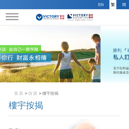
EN
繁
簡
首頁
財富管理
信託
信貸
移民留學
首頁
>
信貸
>
樓宇按揭
海外物業投資
樓宇按揭
關於我們