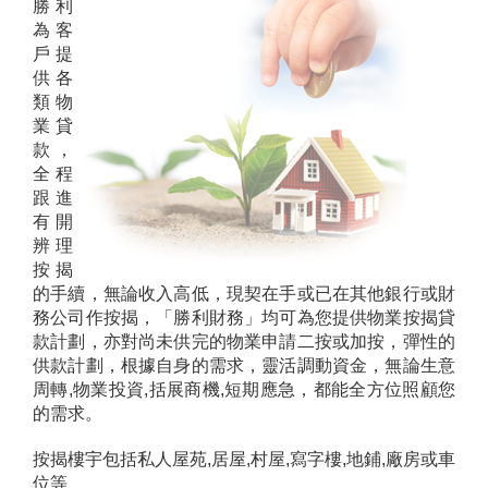
勝利
為客
戶提
供各
類物
業貸
款，
全程
跟進
有開
辨理
按揭
的手續，無論收入高低，現契在手或已在其他銀行或財
務公司作按揭，「勝利財務」均可為您提供物業按揭貸
款計劃，亦對尚未供完的物業申請二按或加按，彈性的
供款計劃，根據自身的需求，靈活調動資金，無論生意
周轉,物業投資,括展商機,短期應急，都能全方位照顧您
的需求。
按揭樓宇包括私人屋苑,居屋,村屋,寫字樓,地鋪,廠房或車
位等