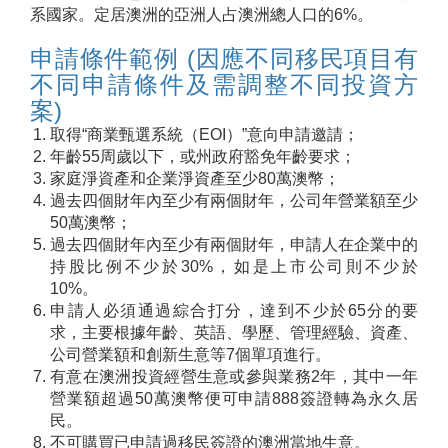
系國家。定居澳洲的亞洲人占澳洲總人口的6%。
申請條件範例 (因應不同移民項目有
不同申請條件及需調整不同投資方
案)
取得“商業甄選系統（EOI）”意向申請邀請；
年齡55周歲以下，或州政府豁免年齡要求；
家庭淨資產和企業淨資產至少80萬澳幣；
過去四個財年內至少有兩個財年，公司年營業額至少
50萬澳幣；
過去四個財年內至少有兩個財年，申請人在企業中的
持股比例不少於30%，如是上市公司則不少於
10%。
申請人必須通過綜合打分，達到不少於65分的要
求，主要根據年齡、英語、學歷、管理經驗、資產、
公司營業額和創新生意等7個單項進行。
有意在澳洲投資經營生意或參與業務2年，其中一年
營業額超過50萬澳幣便可申請888簽證轉為永久居
民。
不可購買已申請過移民簽證的澳洲當地生意。