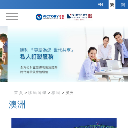
EN
繁
簡
首頁
財富管理
信託
信貸
移民留學
首頁
>
移民留學
>
移民
>
澳洲
海外物業投資
澳洲
關於我們