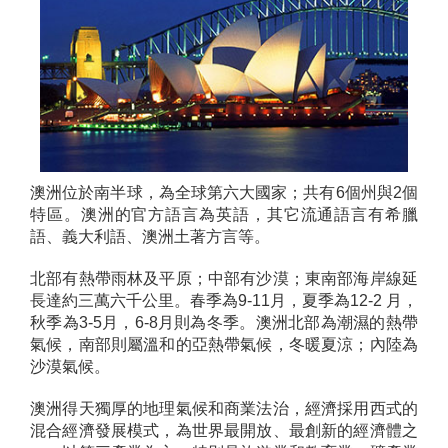
澳洲位於南半球，為全球第六大國家；共有6個州與2個
特區。澳洲的官方語言為英語，其它流通語言有希臘
語、義大利語、澳洲土著方言等。
北部有熱帶雨林及平原；中部有沙漠；東南部海岸線延
長達約三萬六千公里。春季為9-11月，夏季為12-2 月，
秋季為3-5月，6-8月則為冬季。澳洲北部為潮濕的熱帶
氣候，南部則屬溫和的亞熱帶氣候，冬暖夏涼；內陸為
沙漠氣候。
澳洲得天獨厚的地理氣候和商業法治，經濟採用西式的
混合經濟發展模式，為世界最開放、最創新的經濟體之