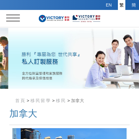
EN
繁
簡
首頁
財富管理
信託
信貸
移民留學
首頁
>
移民留學
>
移民
>
加拿大
海外物業投資
加拿大
關於我們