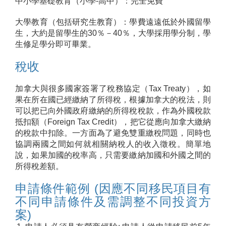
中小學基礎教育（小學-高中）：完全免費
大學教育（包括研究生教育）：學費遠遠低於外國留學
生，大約是留學生的30％－40％，大學採用學分制，學
生修足學分即可畢業。
稅收
加拿大與很多國家簽署了稅務協定（Tax Treaty），如
果在所在國已經繳納了所得稅，根據加拿大的稅法，則
可以把已向外國政府繳納的所得稅稅款，作為外國稅款
抵扣額（Foreign Tax Credit），把它從應向加拿大繳納
的稅款中扣除。一方面為了避免雙重繳稅問題，同時也
協調兩國之間如何就相關納稅人的收入徵稅。簡單地
說，如果加國的稅率高，只需要繳納加國和外國之間的
所得稅差額。
申請條件範例 (因應不同移民項目有
不同申請條件及需調整不同投資方
案)