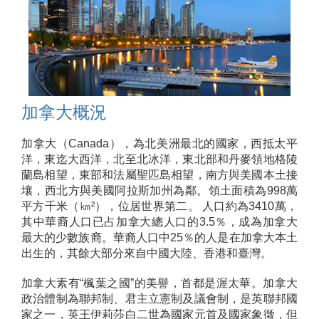
加拿大概況
加拿大（Canada），為北美洲最北的國家，西抵太平
洋，東迄大西洋，北至北冰洋，東北部和丹麥領地格陵
蘭島相望，東部和法屬聖匹島相望，南方與美國本土接
壤，西北方與美國阿拉斯加州為鄰。領土面積為998萬
平方千米（㎞²），位居世界第二。 人口約為3410萬，
其中華裔人口已占加拿大總人口的3.5％，成為加拿大
最大的少數族裔。華裔人口中25％的人是在加拿大本土
出生的，其餘大部分來自中國大陸、香港和臺灣。
加拿大素有“楓葉之國”的美譽，首都是渥太華。加拿大
政治體制為聯邦制、君主立憲制及議會制，是英聯邦國
家之一，英王伊莉莎白二世為國家元首及國家象徵，但